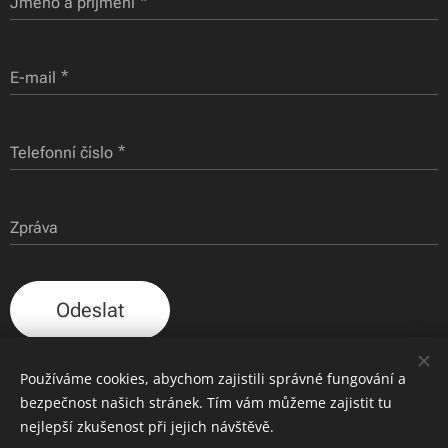
Jméno a příjmení
E-mail
Telefonní číslo
Zpráva
Odeslat
Používáme cookies, abychom zajistili správné fungování a
bezpečnost našich stránek. Tím vám můžeme zajistit tu
nejlepší zkušenost při jejich návštěvě.
František Binder | Horní Sytová 11, 512 41 Víchová nad Jizerou | IČO: