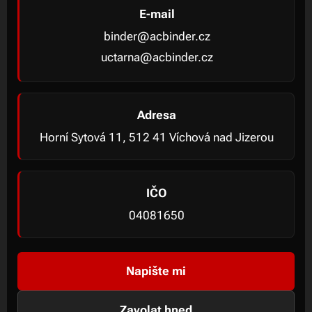
E-mail
binder@acbinder.cz
uctarna@acbinder.cz
Adresa
Horní Sytová 11, 512 41 Víchová nad Jizerou
IČO
04081650
Napište mi
Zavolat hned