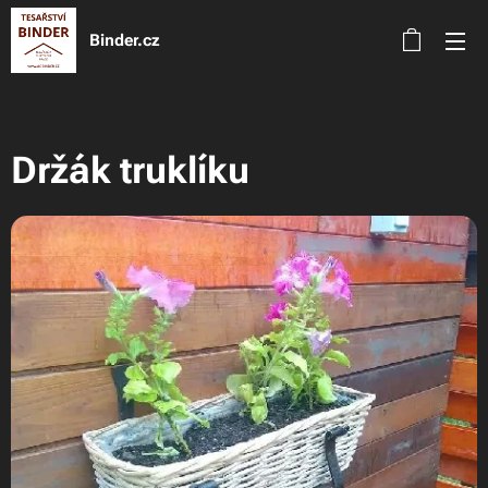
Binder.cz
Držák truklíku