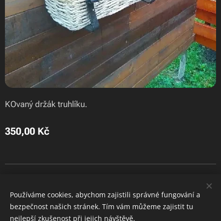
KOvaný držák truhlíku.
350,00
Kč
František Binder | Horní Sytová 11, 512 41 Víchová nad Jizerou | IČO:
04081650
Používáme cookies, abychom zajistili správné fungování a
bezpečnost našich stránek. Tím vám můžeme zajistit tu
Cookies
nejlepší zkušenost při jejich návštěvě.