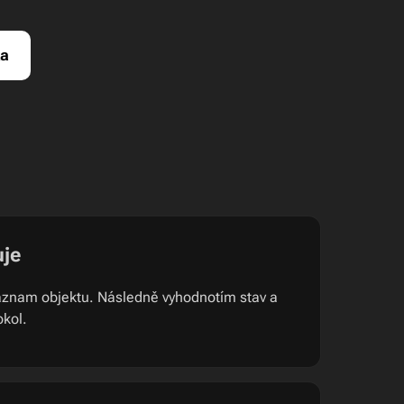
ka
uje
 záznam objektu. Následně vyhodnotím stav a
okol.