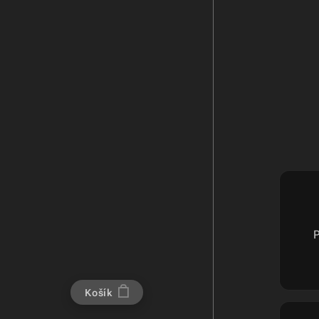
P
Košík